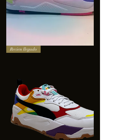
PUMA
Recien llegado
X-
RAY
SQUARE