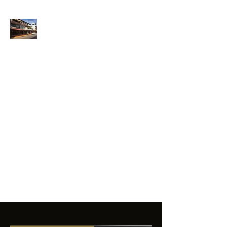
ANFIBIOS
BOARDRIDERS
CLUB
La excelencia
e innovación en los
productos que
ofrecemos a
nuestros clientes.
sixtomendezayala@gmail.com
01 755 554 5693
Contacto