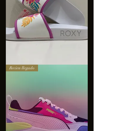
Sandalias
Recien llegado
Roxy