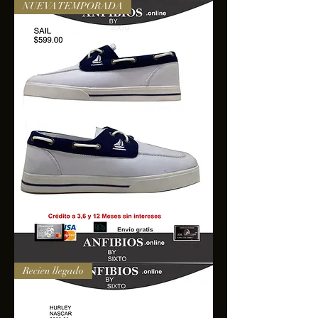
NUEVA TEMPORADA
SAIL
Recien llegado