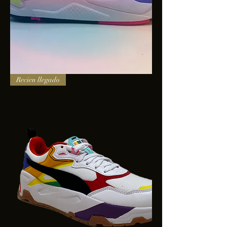
PUMA
Recien llegado
X-
RAY
SQUARE