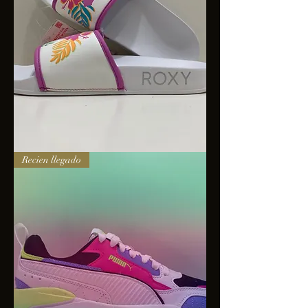
Sandalias
Recien llegado
Roxy