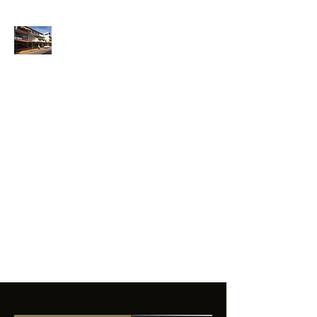
ANFIBIOS
BOARDRIDERS
CLUB
La excelencia
e innovación en los
productos que
ofrecemos a
nuestros clientes.
sixtomendezayala@gmail.com
01 755 554 5693
Contacto