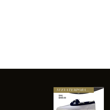
Inicio
Comprar
Acerca de
Servicios
Equipo
sixtomendezayala@gmail.com
La exc
NUEVA TEMPORADA