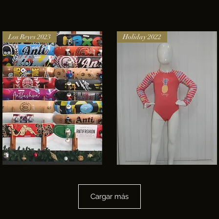
adidas
BILLABONG
lite
ALLDAY
Vista rápida
Vista rápida
racer
IMP
3.0
Los Reyes 2023
Holiday 2022
Skateboards
Traje
de
Vista rápida
Vista rápida
baño
Roxy
Cargar más