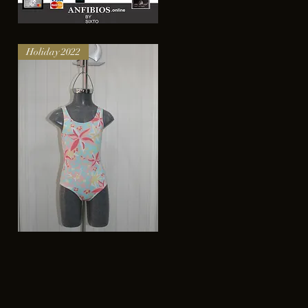
Anfibios
Trucker
Vista rápida
Cap
Holiday 2022
Traje
de
Vista rápida
baño
Roxy
para
niña