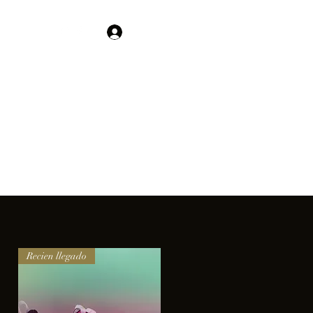
Contacto
Iniciar sesión
01 755 554 5693
clientes.
Recien llegado