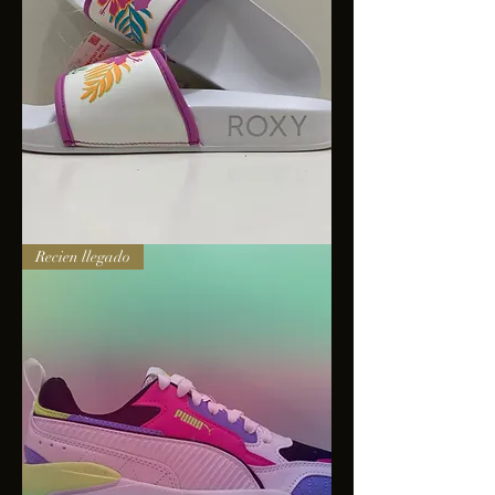
Sandalias
Recien llegado
Roxy