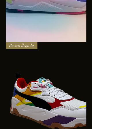
PUMA
Recien llegado
X-
RAY
SQUARE