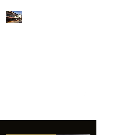
ANFIBIOS
BOARDRIDERS
CLUB
La excelencia
e innovación en los
productos que
ofrecemos a
nuestros clientes.
sixtomendezayala@gmail.com
01 755 554 5693
Contacto