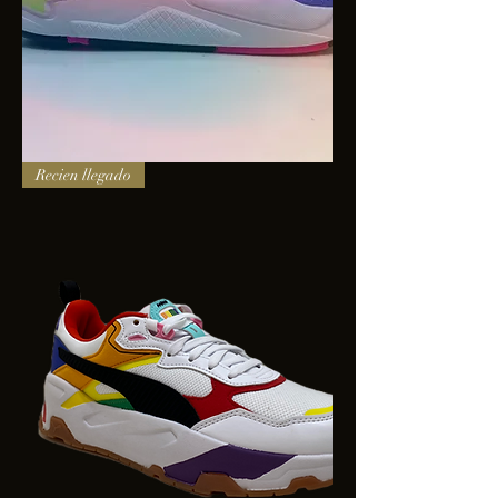
PUMA
Recien llegado
X-
RAY
SQUARE