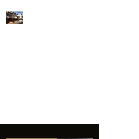
ANFIBIOS
BOARDRIDERS
CLUB
La excelencia
e innovación en los
productos que
ofrecemos a
nuestros clientes.
sixtomendezayala@gmail.com
01 755 554 5693
Contacto