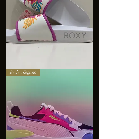
Sandalias
Recien llegado
Roxy