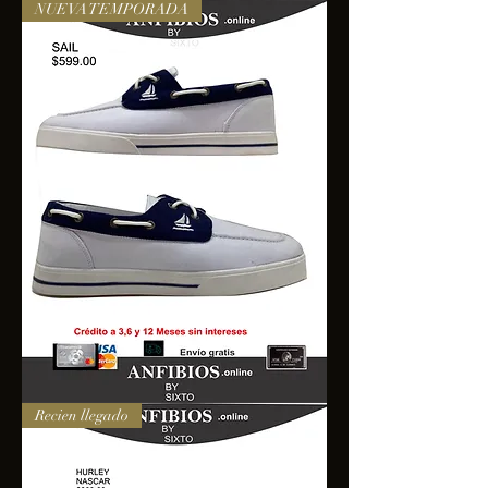
NUEVA TEMPORADA
SAIL
Recien llegado