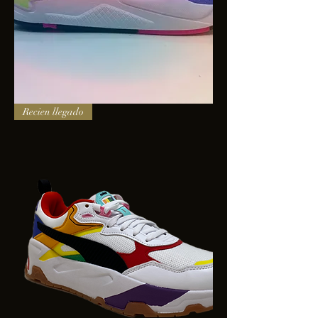
PUMA
Recien llegado
X-
RAY
SQUARE