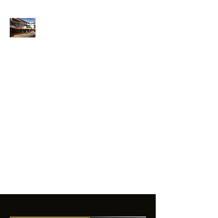
ANFIBIOS
BOARDRIDERS
CLUB
La excelencia
e innovación en los
productos que
ofrecemos a
nuestros clientes.
sixtomendezayala@gmail.com
01 755 554 5693
Contacto