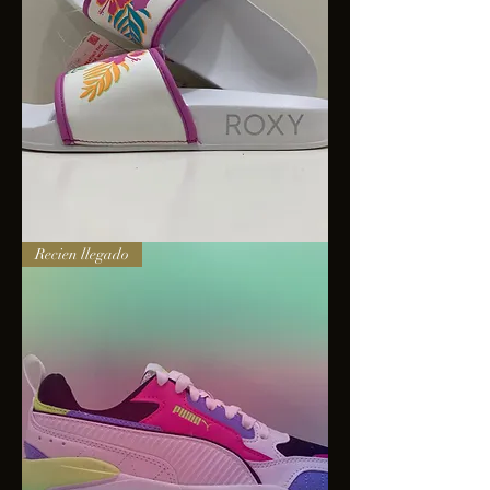
Sandalias
Recien llegado
Roxy