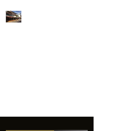
ANFIBIOS
BOARDRIDERS
CLUB
La excelencia
e innovación en los
productos que
ofrecemos a
nuestros clientes.
sixtomendezayala@gmail.com
01 755 554 5693
Contacto