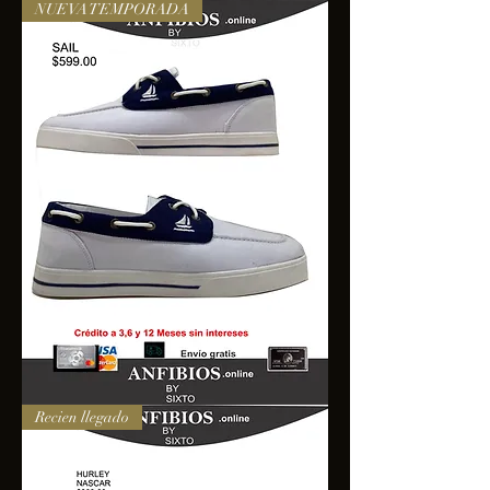
NUEVA TEMPORADA
SAIL
Recien llegado