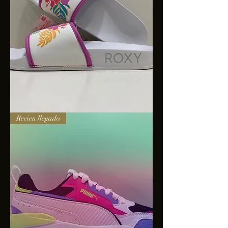
Sandalias
Recien llegado
Roxy