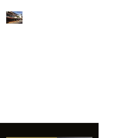
ANFIBIOS
BOARDRIDERS
CLUB
La excelencia
e innovación en los
productos que
ofrecemos a
nuestros clientes.
sixtomendezayala@gmail.com
01 755 554 5693
Contacto