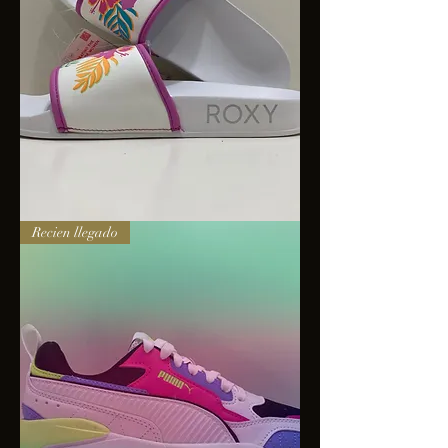
Sandalias
Recien llegado
Roxy