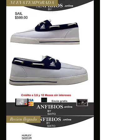
NUEVA TEMPORADA
SAIL
Recien llegado