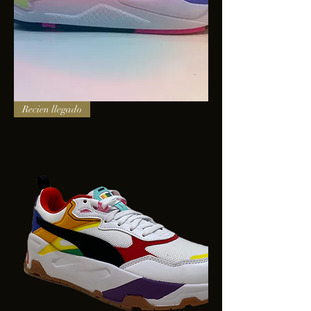
PUMA
Recien llegado
X-
RAY
SQUARE