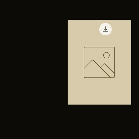
TENIS
PUMA
Vista rápida
TRINITY
Bolsa
anfibios
Vista rápida