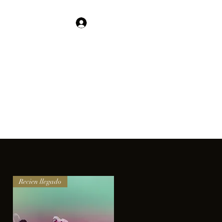
Contacto
Iniciar sesión
01 755 554 5693
clientes.
Recien llegado