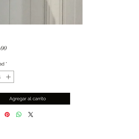
Precio
.00
ad
*
Agregar al carrito