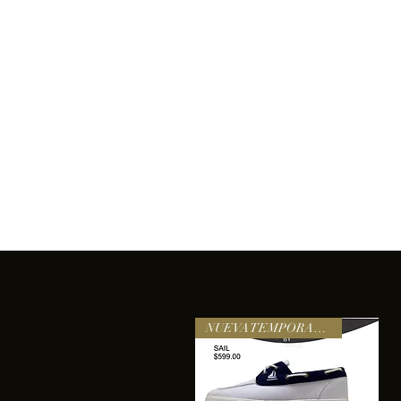
Inicio
Comprar
Acerca de
Servicios
Equipo
sixtomendezayala@gmail.com
La exc
NUEVA TEMPORADA