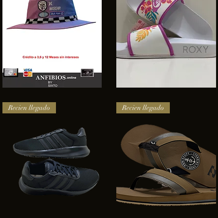
SOMBRERO
Sandalias
HURLEY
Roxy
Vista rápida
Vista rápida
NASCAR
Recien llegado
Recien llegado