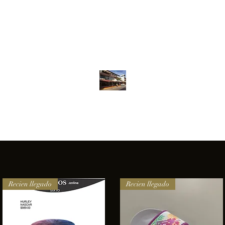
Inventario
Contacto
Más
ANFIBIOS BOARDRIDERS CLUB
elencia e innovación en los productos que ofrecemos a nuestros 
Recien llegado
Recien llegado