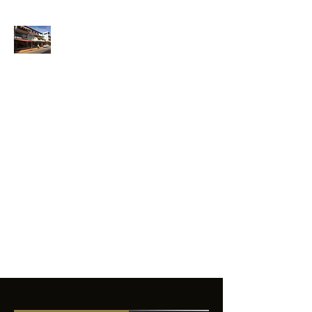
ANFIBIOS
BOARDRIDERS
CLUB
La excelencia
e innovación en los
productos que
ofrecemos a
nuestros clientes.
sixtomendezayala@gmail.com
01 755 554 5693
Contacto