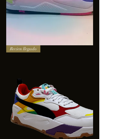
PUMA
Recien llegado
X-
RAY
SQUARE