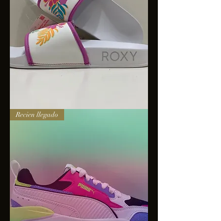
Sandalias
Recien llegado
Roxy