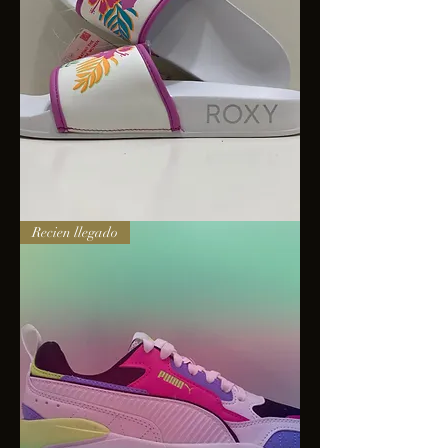
Sandalias
Recien llegado
Roxy