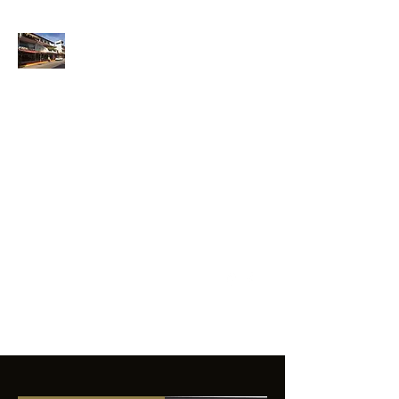
ANFIBIOS
BOARDRIDERS
CLUB
La excelencia
e innovación en los
productos que
ofrecemos a
nuestros clientes.
sixtomendezayala@gmail.com
01 755 554 5693
Contacto