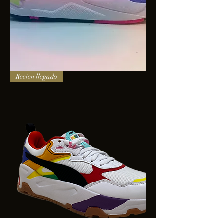
PUMA
Recien llegado
X-
RAY
SQUARE