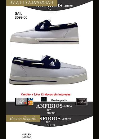
NUEVA TEMPORADA
SAIL
Recien llegado