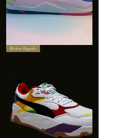
PUMA
Recien llegado
X-
RAY
SQUARE