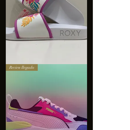
Sandalias
Recien llegado
Roxy