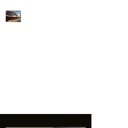
ANFIBIOS
BOARDRIDERS
CLUB
La excelencia
e innovación en los
productos que
ofrecemos a
nuestros clientes.
sixtomendezayala@gmail.com
01 755 554 5693
Contacto