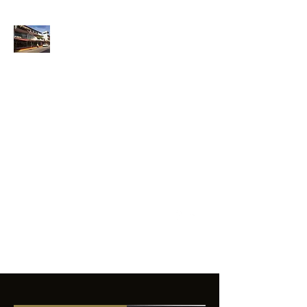
ANFIBIOS
BOARDRIDERS
CLUB
La excelencia
e innovación en los
productos que
ofrecemos a
nuestros clientes.
sixtomendezayala@gmail.com
01 755 554 5693
Contacto