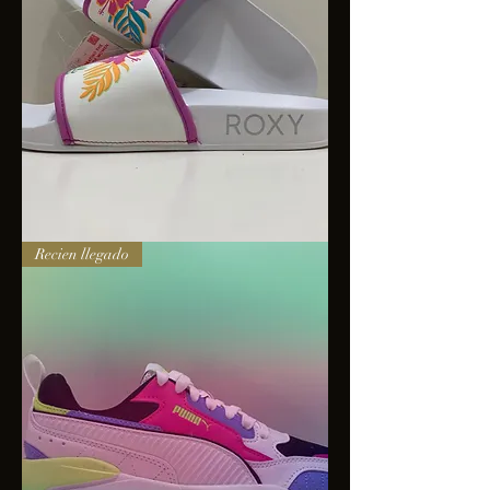
Sandalias
Recien llegado
Roxy