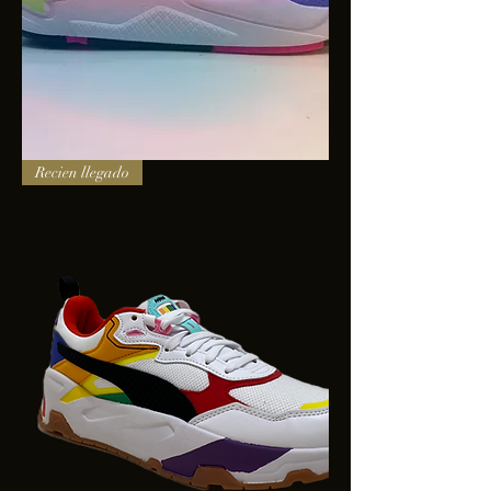
PUMA
Recien llegado
X-
RAY
SQUARE