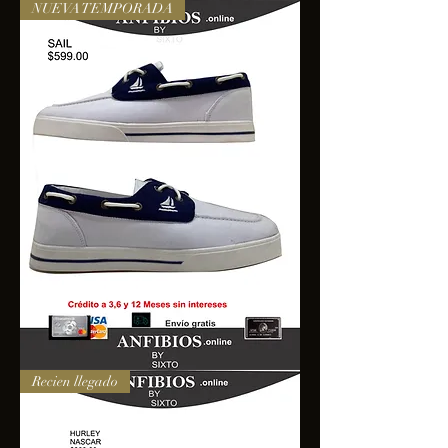
NUEVA TEMPORADA
SAIL
Recien llegado