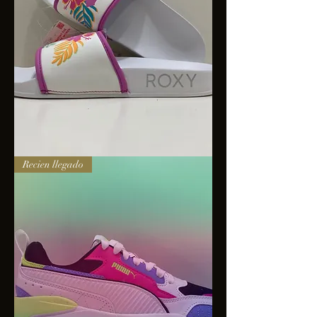
Sandalias
Recien llegado
Roxy