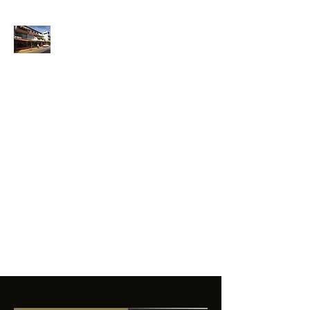
ANFIBIOS
BOARDRIDERS
CLUB
La excelencia
e innovación en los
productos que
ofrecemos a
nuestros clientes.
sixtomendezayala@gmail.com
01 755 554 5693
Contacto