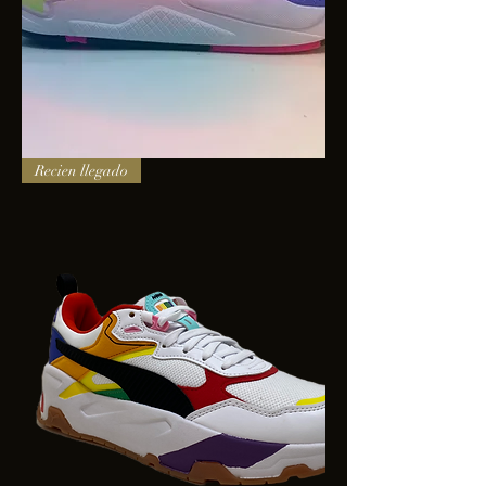
PUMA
Recien llegado
X-
RAY
SQUARE