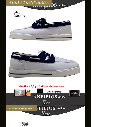
NUEVA TEMPORADA
SAIL
Recien llegado