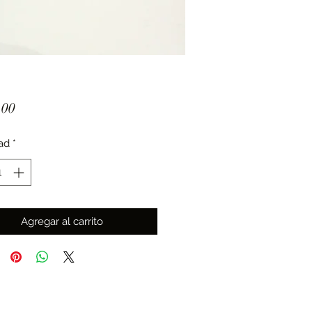
Precio
.00
ad
*
Agregar al carrito