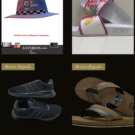
SOMBRERO
Sandalias
HURLEY
Roxy
Vista rápida
Vista rápida
NASCAR
Recien llegado
Recien llegado