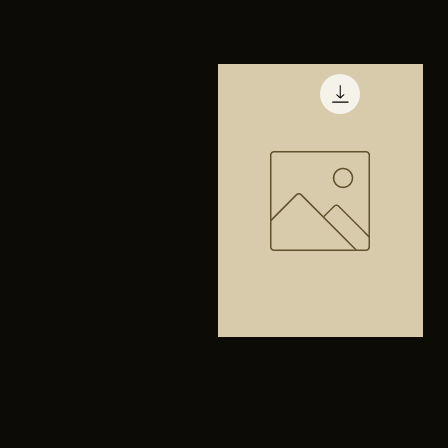
TENIS
PUMA
Vista rápida
TRINITY
Bolsa
anfibios
Vista rápida