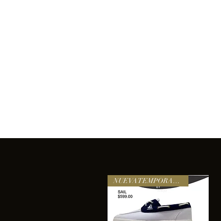
Inicio
Comprar
Acerca de
Servicios
Equipo
sixtomendezayala@gmail.com
La exc
NUEVA TEMPORADA