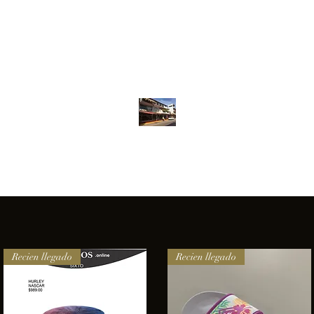
Inventario
Contacto
Más
ANFIBIOS BOARDRIDERS CLUB
elencia e innovación en los productos que ofrecemos a nuestros 
Recien llegado
Recien llegado