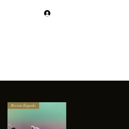
Contacto
Iniciar sesión
01 755 554 5693
clientes.
Recien llegado