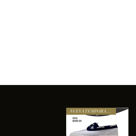
Inicio
Comprar
Acerca de
Servicios
Equipo
sixtomendezayala@gmail.com
La exc
NUEVA TEMPORADA