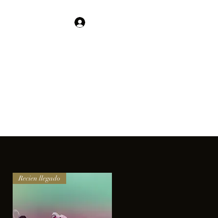
Contacto
Iniciar sesión
01 755 554 5693
clientes.
Recien llegado