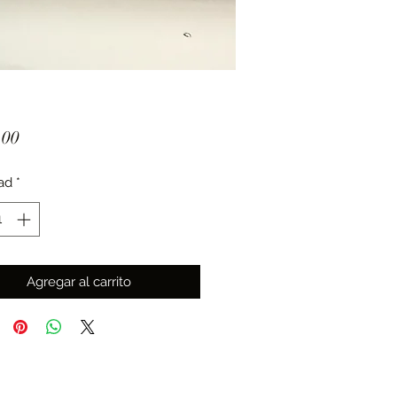
Precio
.00
ad
*
Agregar al carrito