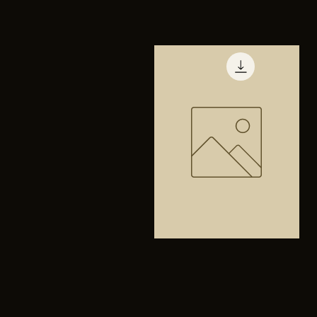
TENIS
PUMA
Vista rápida
TRINITY
Bolsa
anfibios
Vista rápida