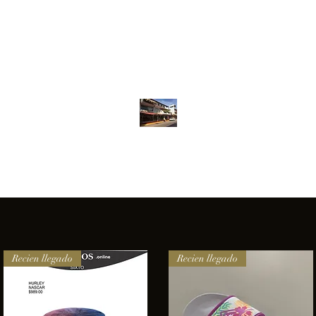
Inventario
Contacto
Más
ANFIBIOS BOARDRIDERS CLUB
elencia e innovación en los productos que ofrecemos a nuestros 
Recien llegado
Recien llegado