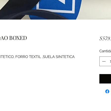
OAO BOXED
$579
Cantid
ETICO, FORRO TEXTIL ,SUELA SINTETICA