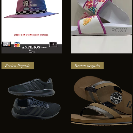
SOMBRERO
Sandalias
HURLEY
Roxy
Vista rápida
Vista rápida
NASCAR
Recien llegado
Recien llegado