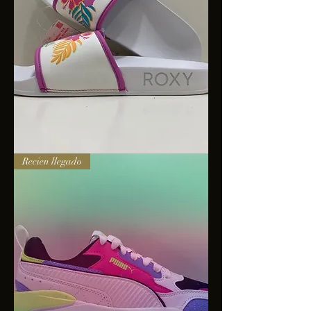
Sandalias
Recien llegado
Roxy