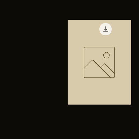
TENIS
PUMA
Vista rápida
TRINITY
Bolsa
anfibios
Vista rápida