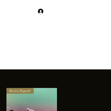
Contacto
Iniciar sesión
01 755 554 5693
clientes.
Recien llegado