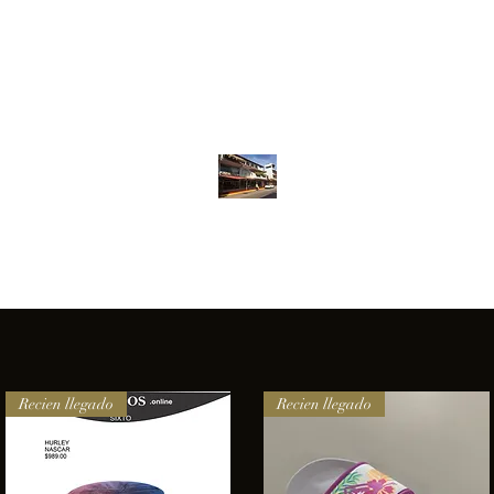
Inventario
Contacto
Más
ANFIBIOS BOARDRIDERS CLUB
elencia e innovación en los productos que ofrecemos a nuestros 
Recien llegado
Recien llegado