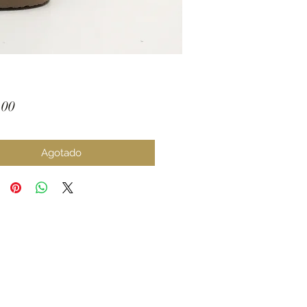
Precio
.00
Agotado