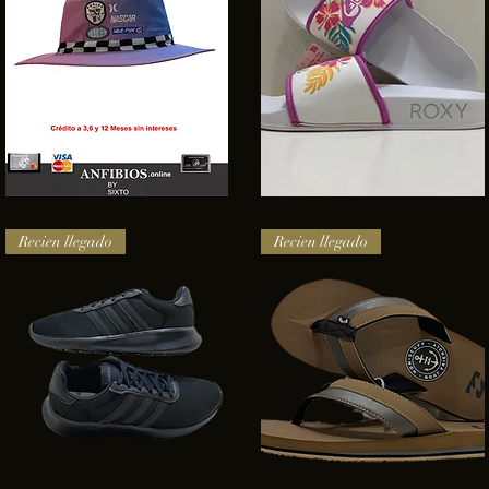
SOMBRERO
Sandalias
HURLEY
Roxy
Vista rápida
Vista rápida
NASCAR
Recien llegado
Recien llegado