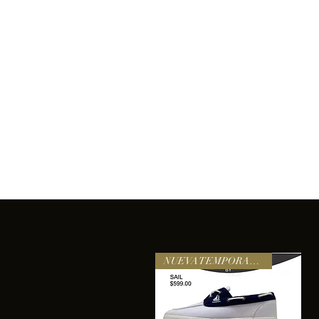
Inicio
Comprar
Acerca de
Servicios
Equipo
sixtomendezayala@gmail.com
La exc
NUEVA TEMPORADA