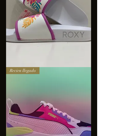
Sandalias
Recien llegado
Roxy