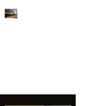
ANFIBIOS
BOARDRIDERS
CLUB
La excelencia
e innovación en los
productos que
ofrecemos a
nuestros clientes.
sixtomendezayala@gmail.com
01 755 554 5693
Contacto