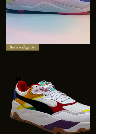
PUMA
Recien llegado
X-
RAY
SQUARE