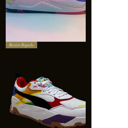
PUMA
Recien llegado
X-
RAY
SQUARE