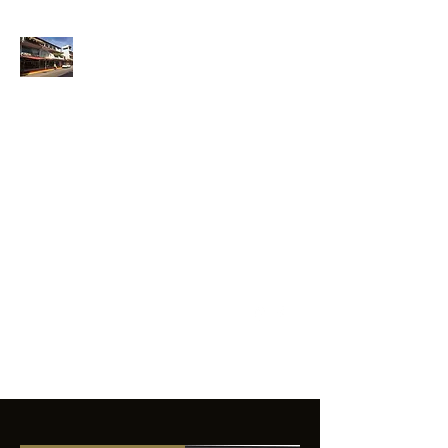
ANFIBIOS
BOARDRIDERS
CLUB
La excelencia
e innovación en los
productos que
ofrecemos a
nuestros clientes.
sixtomendezayala@gmail.com
01 755 554 5693
Contacto