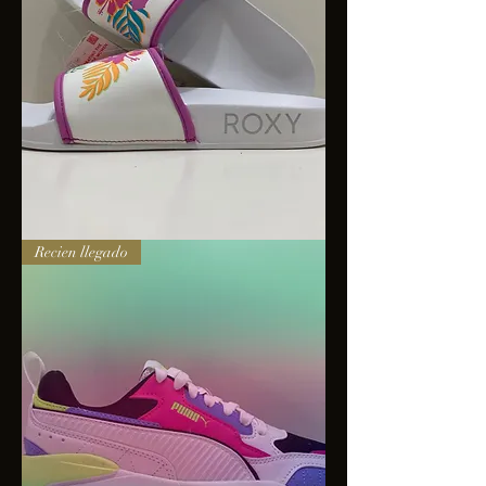
Sandalias
Recien llegado
Roxy