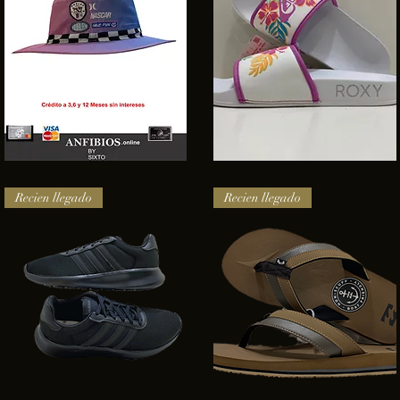
SOMBRERO
Sandalias
HURLEY
Roxy
Vista rápida
Vista rápida
NASCAR
Recien llegado
Recien llegado