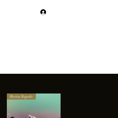
Contacto
Iniciar sesión
01 755 554 5693
clientes.
Recien llegado