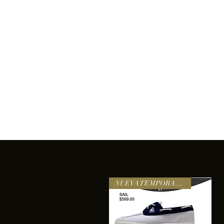
Inicio
Comprar
Acerca de
Servicios
Equipo
sixtomendezayala@gmail.com
La exc
NUEVA TEMPORADA