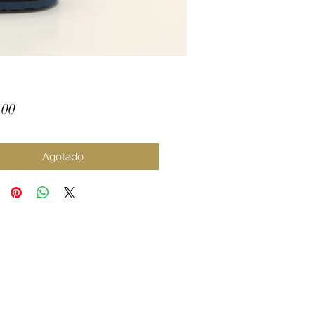
Precio
.00
Agotado