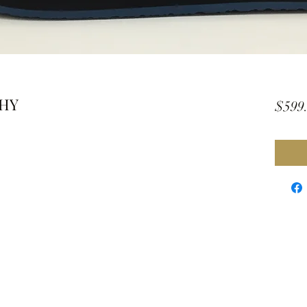
THY
$599