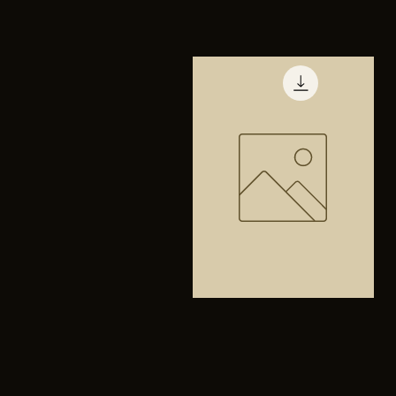
TENIS
PUMA
Vista rápida
TRINITY
Bolsa
anfibios
Vista rápida