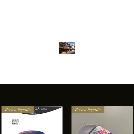
Inventario
Contacto
Más
ANFIBIOS BOARDRIDERS CLUB
elencia e innovación en los productos que ofrecemos a nuestros 
Recien llegado
Recien llegado