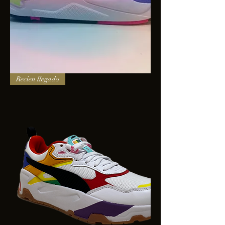
PUMA
Recien llegado
X-
RAY
SQUARE