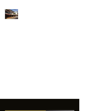
ANFIBIOS
BOARDRIDERS
CLUB
La excelencia
e innovación en los
productos que
ofrecemos a
nuestros clientes.
sixtomendezayala@gmail.com
01 755 554 5693
Contacto