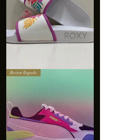
Sandalias
Recien llegado
Roxy