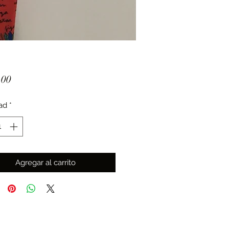
Precio
.00
ad
*
Agregar al carrito