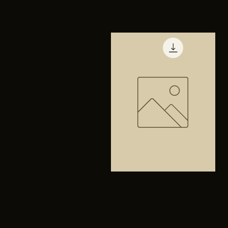
TENIS
PUMA
Vista rápida
TRINITY
Bolsa
anfibios
Vista rápida