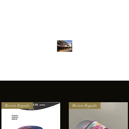
Inventario
Contacto
Más
ANFIBIOS BOARDRIDERS CLUB
elencia e innovación en los productos que ofrecemos a nuestros 
Recien llegado
Recien llegado