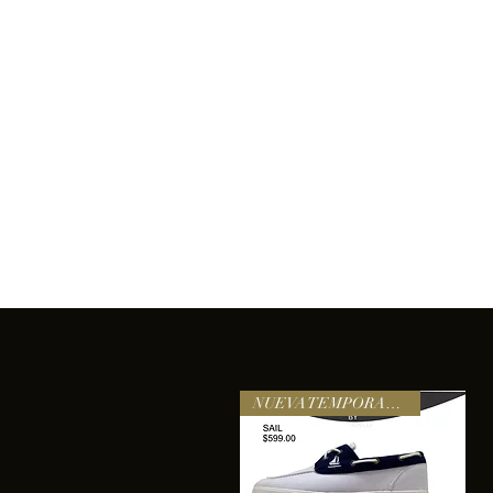
Inicio
Comprar
Acerca de
Servicios
Equipo
sixtomendezayala@gmail.com
La exc
NUEVA TEMPORADA