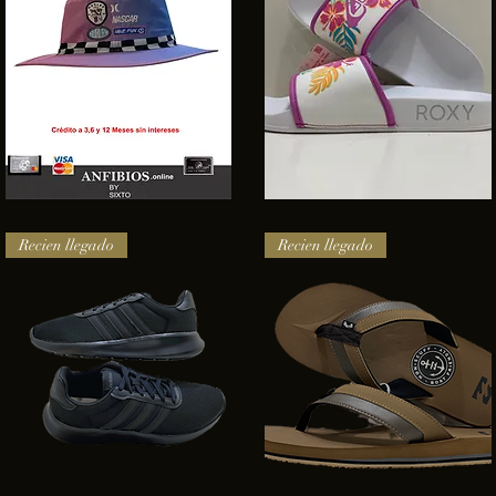
SOMBRERO
Sandalias
HURLEY
Roxy
Vista rápida
Vista rápida
NASCAR
Recien llegado
Recien llegado