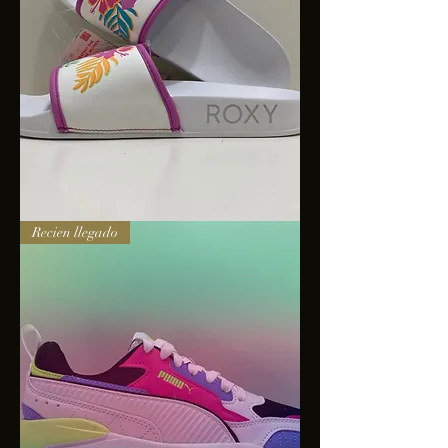
Sandalias
Recien llegado
Roxy