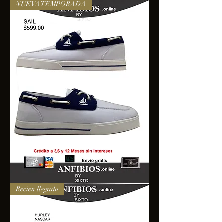
NUEVA TEMPORADA
SAIL
Recien llegado