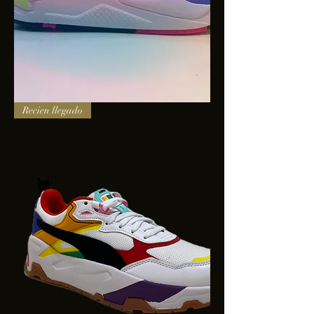
PUMA
Recien llegado
X-
RAY
SQUARE