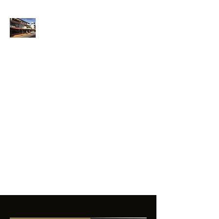
ANFIBIOS
BOARDRIDERS
CLUB
La excelencia
e innovación en los
productos que
ofrecemos a
nuestros clientes.
sixtomendezayala@gmail.com
01 755 554 5693
Contacto