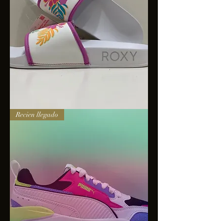
Sandalias
Recien llegado
Roxy