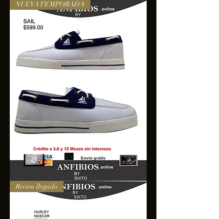
NUEVA TEMPORADA
SAIL
Recien llegado