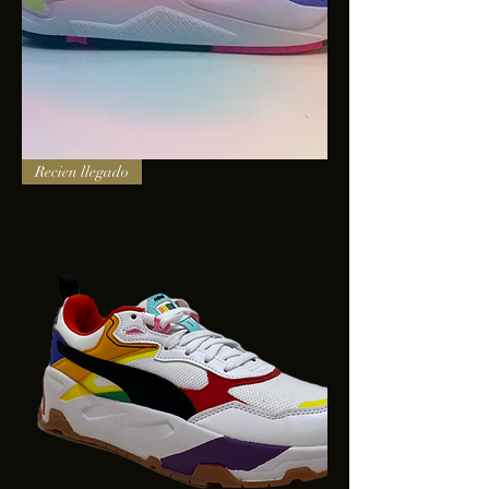
PUMA
Recien llegado
X-
RAY
SQUARE