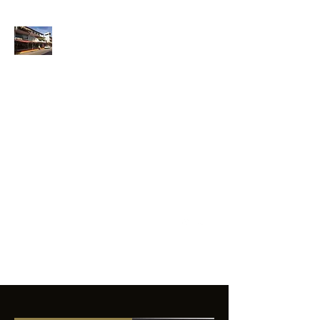
ANFIBIOS
BOARDRIDERS
CLUB
La excelencia
e innovación en los
productos que
ofrecemos a
nuestros clientes.
sixtomendezayala@gmail.com
01 755 554 5693
Contacto