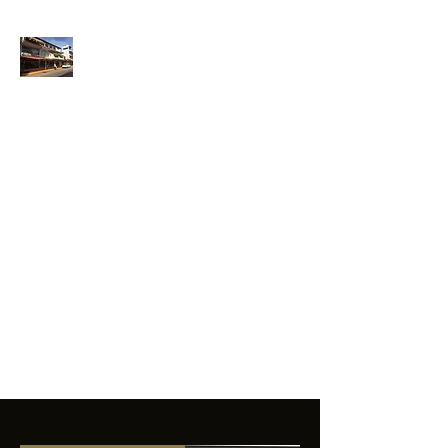
ANFIBIOS
BOARDRIDERS
CLUB
La excelencia
e innovación en los
productos que
ofrecemos a
nuestros clientes.
sixtomendezayala@gmail.com
01 755 554 5693
Contacto