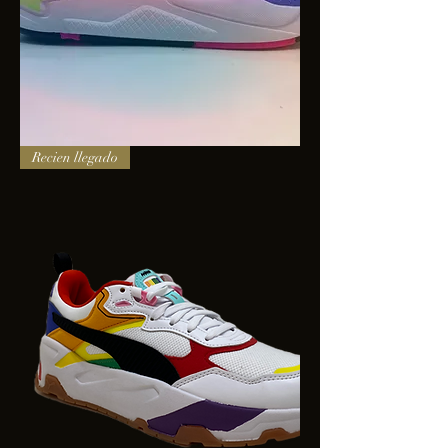
PUMA
Recien llegado
X-
RAY
SQUARE