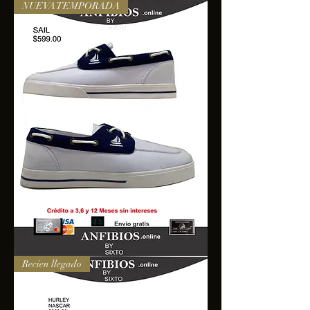
NUEVA TEMPORADA
SAIL
Recien llegado