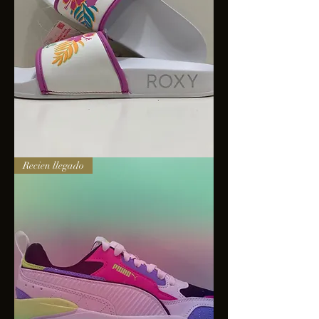
Sandalias
Recien llegado
Roxy