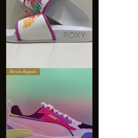
Sandalias
Recien llegado
Roxy