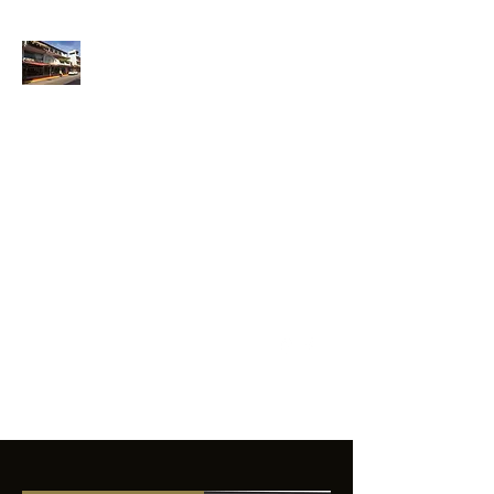
ANFIBIOS
BOARDRIDERS
CLUB
La excelencia
e innovación en los
productos que
ofrecemos a
nuestros clientes.
sixtomendezayala@gmail.com
01 755 554 5693
Contacto