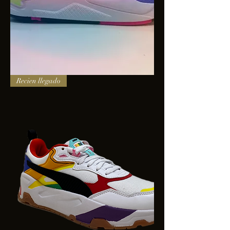
PUMA
Recien llegado
X-
RAY
SQUARE