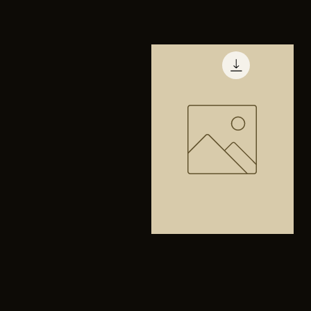
TENIS
PUMA
Vista rápida
TRINITY
Bolsa
anfibios
Vista rápida