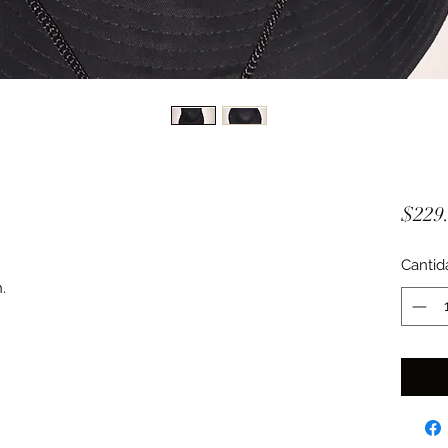
$229
Cantid
.