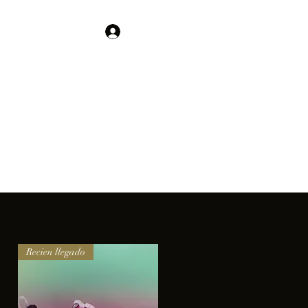
Contacto
Iniciar sesión
01 755 554 5693
clientes.
Recien llegado