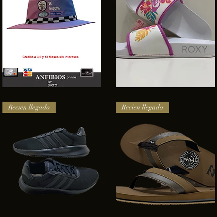
SOMBRERO
Sandalias
HURLEY
Roxy
Vista rápida
Vista rápida
NASCAR
Recien llegado
Recien llegado