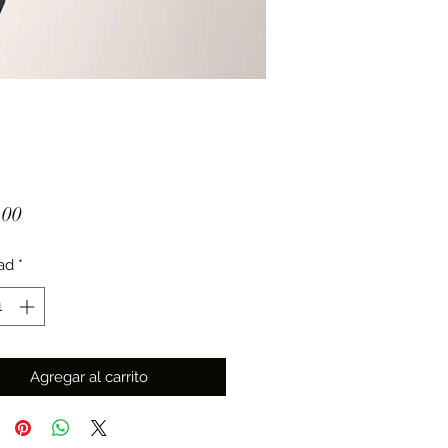
Precio
.00
ad
*
Agregar al carrito