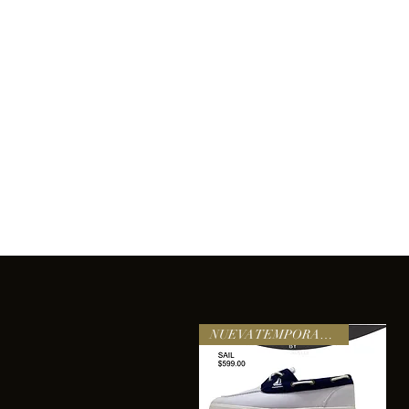
Inicio
Comprar
Acerca de
Servicios
Equipo
sixtomendezayala@gmail.com
La exc
NUEVA TEMPORADA