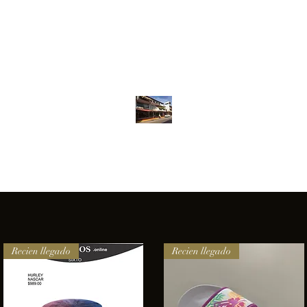
Inventario
Contacto
Más
ANFIBIOS BOARDRIDERS CLUB
elencia e innovación en los productos que ofrecemos a nuestros 
Recien llegado
Recien llegado