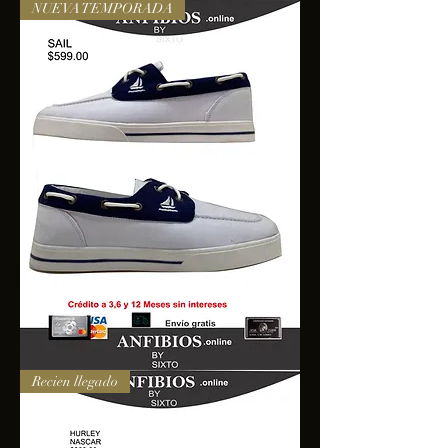
NUEVA TEMPORADA
SAIL
Recien llegado