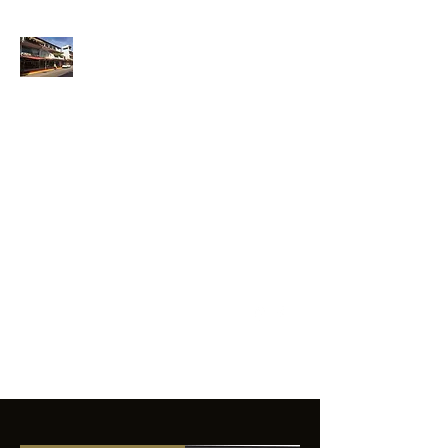
ANFIBIOS
BOARDRIDERS
CLUB
La excelencia
e innovación en los
productos que
ofrecemos a
nuestros clientes.
sixtomendezayala@gmail.com
01 755 554 5693
Contacto