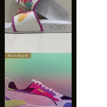
Sandalias
Recien llegado
Roxy