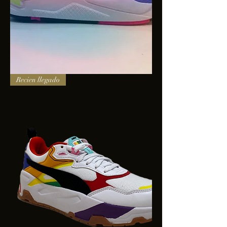
PUMA
Recien llegado
X-
RAY
SQUARE