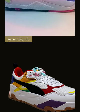
PUMA
Recien llegado
X-
RAY
SQUARE