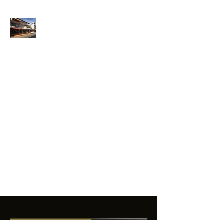
ANFIBIOS
BOARDRIDERS
CLUB
La excelencia
e innovación en los
productos que
ofrecemos a
nuestros clientes.
sixtomendezayala@gmail.com
01 755 554 5693
Contacto