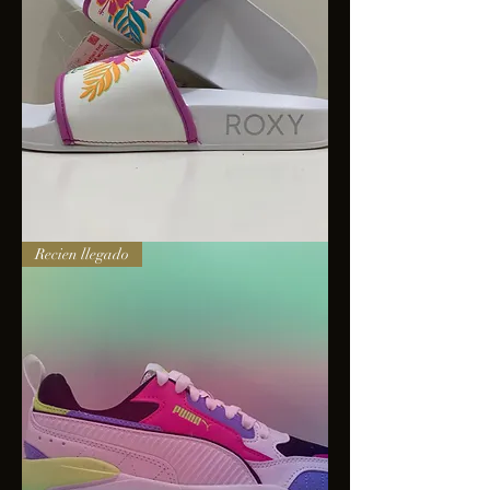
Sandalias
Recien llegado
Roxy