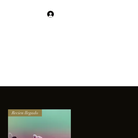
Contacto
Iniciar sesión
01 755 554 5693
clientes.
Recien llegado