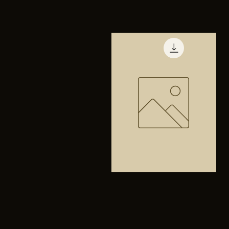
TENIS
PUMA
Vista rápida
TRINITY
Bolsa
anfibios
Vista rápida