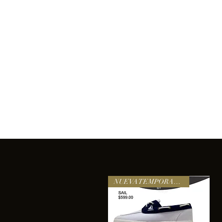
Inicio
Comprar
Acerca de
Servicios
Equipo
sixtomendezayala@gmail.com
La exc
NUEVA TEMPORADA