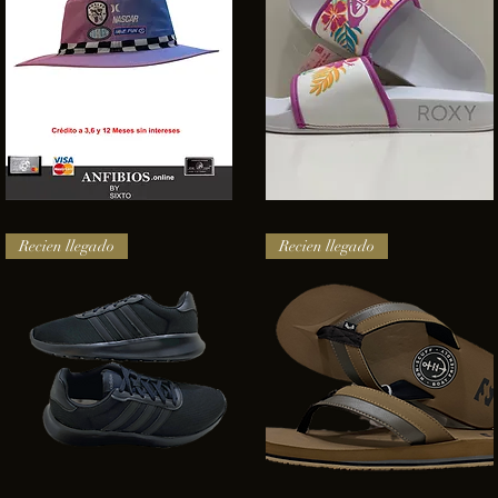
SOMBRERO
Sandalias
HURLEY
Roxy
Vista rápida
Vista rápida
NASCAR
Recien llegado
Recien llegado