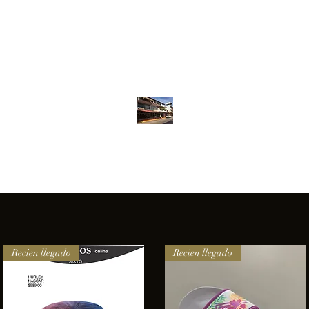
Inventario
Contacto
Más
ANFIBIOS BOARDRIDERS CLUB
elencia e innovación en los productos que ofrecemos a nuestros 
Recien llegado
Recien llegado