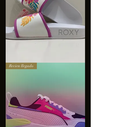
Sandalias
Recien llegado
Roxy