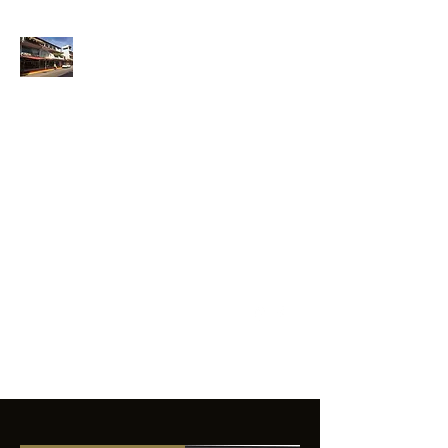
ANFIBIOS
BOARDRIDERS
CLUB
La excelencia
e innovación en los
productos que
ofrecemos a
nuestros clientes.
sixtomendezayala@gmail.com
01 755 554 5693
Contacto