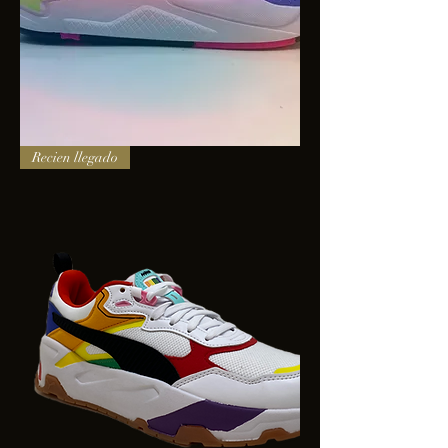
PUMA
Recien llegado
X-
RAY
SQUARE