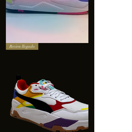
PUMA
Recien llegado
X-
RAY
SQUARE