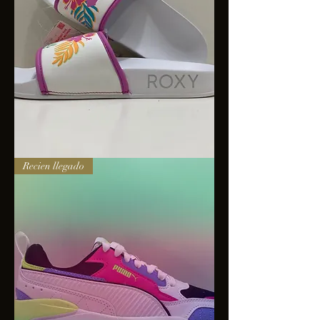
Sandalias
Recien llegado
Roxy