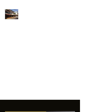
ANFIBIOS
BOARDRIDERS
CLUB
La excelencia
e innovación en los
productos que
ofrecemos a
nuestros clientes.
sixtomendezayala@gmail.com
01 755 554 5693
Contacto