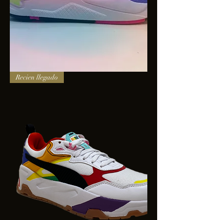
PUMA
Recien llegado
X-
RAY
SQUARE