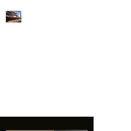
ANFIBIOS
BOARDRIDERS
CLUB
La excelencia
e innovación en los
productos que
ofrecemos a
nuestros clientes.
sixtomendezayala@gmail.com
01 755 554 5693
Contacto