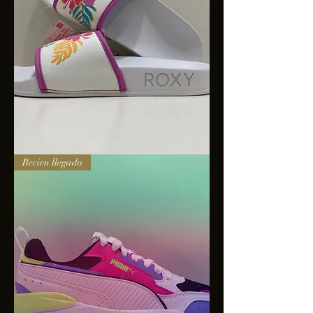
Sandalias
Recien llegado
Roxy