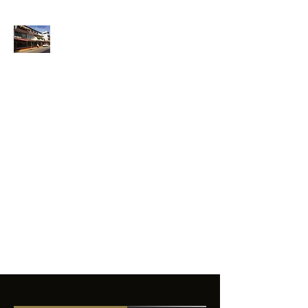
ANFIBIOS
BOARDRIDERS
CLUB
La excelencia
e innovación en los
productos que
ofrecemos a
nuestros clientes.
sixtomendezayala@gmail.com
01 755 554 5693
Contacto