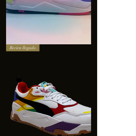
PUMA
Recien llegado
X-
RAY
SQUARE