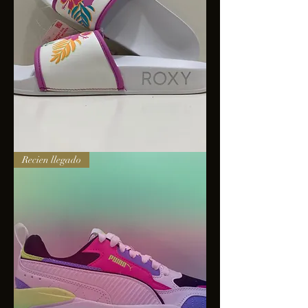
Sandalias
Recien llegado
Roxy